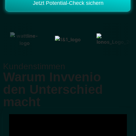
Jetzt Potential-Check sichern
Kundenstimmen
Warum
Invvenio
den Unterschied
macht