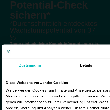
Potential-Check
sichern*
*Durchschnittlich entdecktes
Wachstumspotential von 37
%
Trage einfach deine Kontaktinformationen ein.
Wir melden uns innerhalb von 24 h bei dir
zurück.
Firmenname
Zustimmung
Details
Name
Diese Webseite verwendet Cookies
Wir verwenden Cookies, um Inhalte und Anzeigen zu personal
E-Mail
Medien anbieten zu können und die Zugriffe auf unsere Web
geben wir Informationen zu Ihrer Verwendung unserer Websit
Handynummer
Medien, Werbung und Analysen weiter. Unsere Partner führe